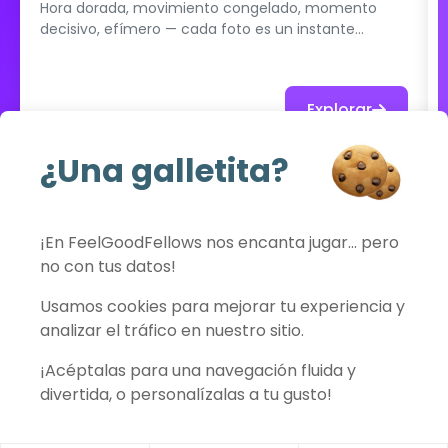
Hora dorada, movimiento congelado, momento
decisivo, efímero — cada foto es un instante
arrancado de la realidad. El tiempo, la paciencia y el
instinto son tus únicas herramientas. Enfrenta este
breve desafío fotográfico en solitario.
Explorar
¿Una galletita?
Ver todo el catálogo
¡En FeelGoodFellows nos encanta jugar… pero
no con tus datos!
FeelGoodFellows
Usamos cookies para mejorar tu experiencia y
analizar el tráfico en nuestro sitio.
¡Acéptalas para una navegación fluida y
Contacto
Política de privacidad
Condiciones de uso
Aviso legal
divertida, o personalízalas a tu gusto!
Preferencias de cookies
© 2026 FeelGoodFellows