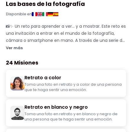
Las bases de la fotografía
Disponible en
📸✨ Un reto para aprender a ver… y a mostrar. Este reto es
una invitación a entrar en el mundo de la fotografía,
cámara o smartphone en mano. A través de una serie de
desafíos a cumplir en solitario, los participantes
Ver más
descubrirán las bases de la fotografía en todas sus
formas: técnica (encuadre, luz, movimiento…), histórica
24 Misiones
(los grandes movimientos, las imágenes significativas) y
cultural (la fotografía como medio de expresión y
Retrato a color
narración). Cada desafío tiene un objetivo claro: producir
Toma una foto en retrato y a color de una persona
una o más fotos. El tema es completamente libre:
que te haga sentir una emoción.
personas, paisajes, objetos, escenas cotidianas, acciones,
detalles, movimientos… Todo puede volverse interesante,
Retrato en blanco y negro
siempre que cuente algo. Aquí, la foto no es solo una
Toma una foto en retrato y en blanco y negro de
imagen “exitosa”. Es una intención, una emoción, una
una persona que te haga sentir una emoción.
mirada. El desafío puede requerir creatividad, jugar con