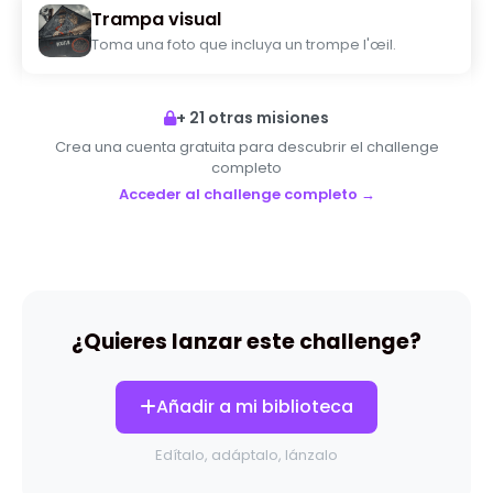
una limitación técnica o explorar una idea. Lo importante
Trampa visual
es que la foto exprese algo o que el fotógrafo haya
Toma una foto que incluya un trompe l'œil.
tenido que reflexionar, probar, atreverse. Este reto está
dirigido tanto a principiantes curiosos como a aficionados
que quieren afinar su mirada. No se necesita equipo
+ 21 otras misiones
profesional: lo esencial es el ojo, no la cámara. Un desafío
Crea una cuenta gratuita para descubrir el challenge
para aprender, experimentar… y sobre todo ver el mundo
completo
de manera diferente 👀✨
Acceder al challenge completo →
¿Quieres lanzar este challenge?
Añadir a mi biblioteca
Edítalo, adáptalo, lánzalo