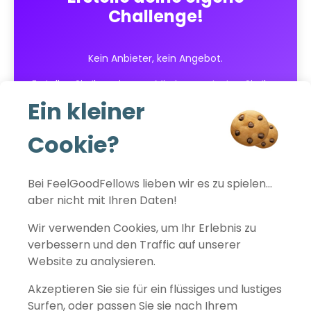
Challenge!
Kein Anbieter, kein Angebot.
Erstellen Sie Ihre eigenen Missionen, starten Sie Ihre
Wettbewerbe in wenigen Klicks und verfolgen Sie
Ein kleiner
die Ergebnisse in Echtzeit!
Cookie?
Kostenlos starten
Bei FeelGoodFellows lieben wir es zu spielen…
aber nicht mit Ihren Daten!
Wir verwenden Cookies, um Ihr Erlebnis zu
verbessern und den Traffic auf unserer
FeelGoodFellows
Website zu analysieren.
Akzeptieren Sie sie für ein flüssiges und lustiges
Surfen, oder passen Sie sie nach Ihrem