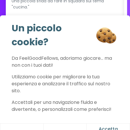
Una piccola sfida da fare in squadra sul tema
"cucina."
Un piccolo
Esplora
cookie?
Vedi tutto il catalogo
Da FeelGoodFellows, adoriamo giocare… ma
non con i tuoi dati!
Utilizziamo cookie per migliorare la tua
FeelGoodFellows
esperienza e analizzare il traffico sul nostro
sito.
Accettali per una navigazione fluida e
Contatto
Informativa sulla privacy
Condizioni d'uso
Note legali
divertente, o personalizzali come preferisci!
Preferenze dei cookie
© 2026 FeelGoodFellows
Accetta