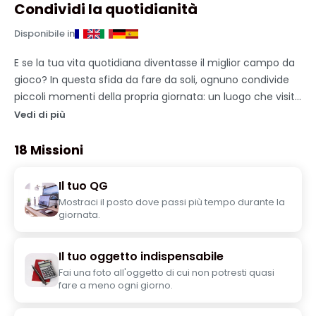
Condividi la quotidianità
Disponibile in
E se la tua vita quotidiana diventasse il miglior campo da
gioco? In questa sfida da fare da soli, ognuno condivide
piccoli momenti della propria giornata: un luogo che visita
spesso, un'abitudine strana, un oggetto improbabile, una
Vedi di più
situazione divertente o un dettaglio che racconta
qualcosa della sua vita. Per 1 o 2 giorni, i partecipanti
18 Missioni
affrontano delle quest che li spingono a mostrare la loro
quotidianità sotto un'angolazione divertente, inaspettata
Il tuo QG
o rivelatrice. L'obiettivo: far ridere gli altri, sorprendere e
Mostraci il posto dove passi più tempo durante la
scoprire un po' di più su ciascuno. Una sfida semplice e
giornata.
leggera, perfetta per creare scambi, condividere aneddoti
e scoprire le piccole cose che rendono unica ogni
Il tuo oggetto indispensabile
persona. Perché in fondo, anche le giornate più ordinarie
Fai una foto all'oggetto di cui non potresti quasi
possono diventare molto divertenti quando le si condivide
fare a meno ogni giorno.
😄