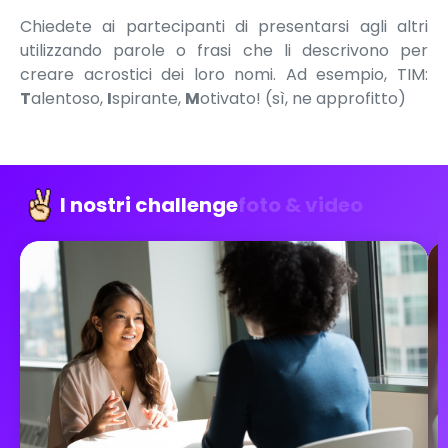
Chiedete ai partecipanti di presentarsi agli altri
utilizzando parole o frasi che li descrivono per
creare acrostici dei loro nomi. Ad esempio, TIM:
T
alentoso,
I
spirante,
M
otivato! (sì, ne approfitto)
I nostri challenge
foto & video