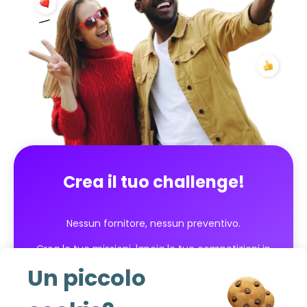
sfida trasforma una fase spesso stressante in
un'esperienza dinamica, strutturata e motivante. I
partecipanti avanzano passo dopo passo,
guadagnano fiducia e tornano a casa con
strumenti direttamente utilizzabili nelle loro ricerche
reali. Una sfida per passare da 'sto cercando' a 'sono
pronto' 💼✨
Crea il tuo challenge!
Nessun fornitore, nessun preventivo.
Crea le tue missioni, lancia le tue competizioni in
pochi clic e monitora i risultati in tempo reale!
Un piccolo
Inizia gratuitamente