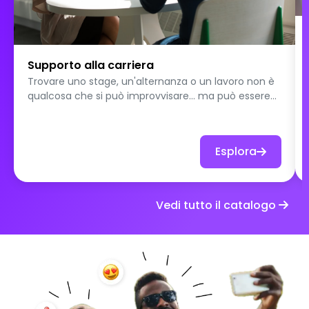
Supporto alla carriera
Trovare uno stage, un'alternanza o un lavoro non è
qualcosa che si può improvvisare… ma può essere
appreso e allenato. Questa sfida propone una serie
di compiti pratici per aiutare i partecipanti a
padroneggiare i codici e gli strumenti della ricerca di
Esplora
opportunità. Ogni prova li mette in azione: esplorare
le piattaforme di lavoro, ottimizzare il proprio CV e
profilo, mirare a offerte pertinenti, scrivere
candidature efficaci e sviluppare la propria rete. Ma
Vedi tutto il catalogo
non è tutto. Perché ottenere un'opportunità
dipende anche dal modo in cui ci si presenta,
diverse sfide sono dedicate alla disinvoltura nel
parlare e alla preparazione ai colloqui: simulazioni,
pitch, risposte a domande classiche, gestione dello
stress… tutto è pensato per progredire
concretamente. Accessibile a tutti i livelli, questa