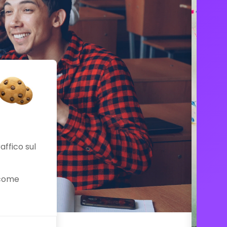
affico sul
 come