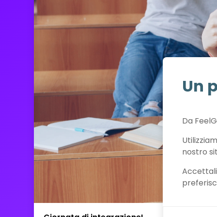
Un p
Da FeelG
Utilizzia
nostro si
Accettali
preferisc