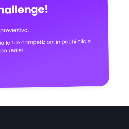
challenge!
 preventivo.
ia le tue competizioni in pochi clic e
mpo reale!