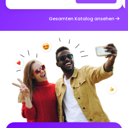
Für 1 bis 2 Tage nehmen die Teilnehmer
Herausforderungen an, die sie dazu bringen, ihren
Alltag aus einem lustigen, unerwarteten oder
Gesamten Katalog ansehen
aufschlussreichen Blickwinkel zu zeigen. Das Ziel:
andere zum Lachen zu bringen, zu überraschen und
ein bisschen mehr über jeden zu erfahren. Eine
einfache und leichte Herausforderung, perfekt, um
Austausch zu schaffen, Anekdoten zu teilen und die
kleinen Dinge zu entdecken, die die Persönlichkeit
eines jeden ausmachen. Denn tief im Inneren
können selbst die gewöhnlichsten Tage sehr lustig
werden, wenn man sie teilt 😄