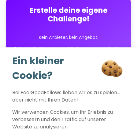
Erstelle deine eigene
Challenge!
Kein Anbieter, kein Angebot.
Erstellen Sie Ihre eigenen Missionen, starten Sie Ihre
Wettbewerbe in wenigen Klicks und verfolgen Sie
Ein kleiner
die Ergebnisse in Echtzeit!
Cookie?
Kostenlos starten
Bei FeelGoodFellows lieben wir es zu spielen…
aber nicht mit Ihren Daten!
Wir verwenden Cookies, um Ihr Erlebnis zu
verbessern und den Traffic auf unserer
FeelGoodFellows
Website zu analysieren.