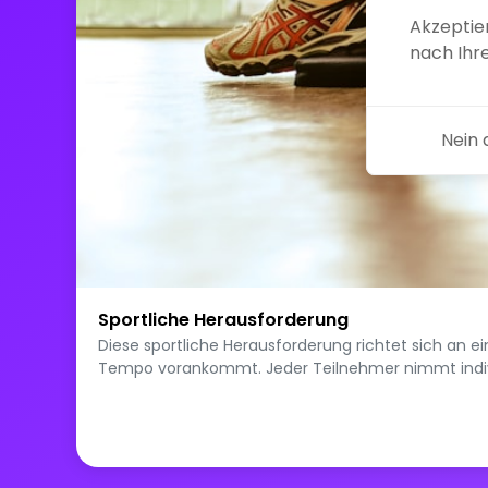
Akzeptier
nach Ih
Nein
Sportliche Herausforderung
Diese sportliche Herausforderung richtet sich an
Tempo vorankommt. Jeder Teilnehmer nimmt individue
Teamsportarten, Yoga, Radfahren, Schwimmen, Wande
vernachlässigte Aktivität wieder aufzunehmen: alles 
Einheiten, unsere Fortschritte, unsere Schwierigkei
anderen, sich zu übertreffen. Hier braucht man kein
durch die eigenen Anstrengungen voranzubringen. Ei