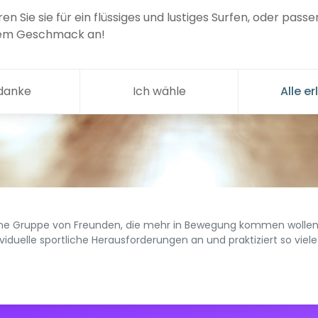
en Sie sie für ein flüssiges und lustiges Surfen, oder passen
rem Geschmack an!
 danke
Ich wähle
Alle e
 eine Gruppe von Freunden, die mehr in Bewegung kommen wolle
lle sportliche Herausforderungen an und praktiziert so viele A
rn... alle Disziplinen sind willkommen. Neue Sportarten auszup
zählt. Aber während die Herausforderungen individuell sind, ist di
ten und unsere Siege. Die Erfahreneren können Tipps geben, die An
 erfahrener Athlet zu sein: Das Ziel ist, Spaß zu haben beim Bew
ne Herausforderung, bei der jeder für sich selbst Fortschritte m