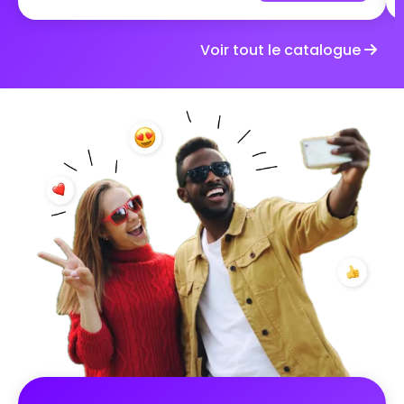
fitness, sports collectifs, yoga, vélo, natation, rando…
toutes les disciplines sont les bienvenues. Tester de
Voir tout le catalogue
nouveaux sports, perfectionner sa technique ou
reprendre une activité laissée de côté : tout
compte. Mais si les défis sont individuels, l’énergie
est résolument collective 💥 On partage ses
séances, ses progrès, ses galères et ses victoires.
Les plus expérimentés peuvent donner des conseils,
les débutants trouvent de la motivation, et chacun
inspire les autres à se dépasser. Ici, pas besoin d’être
un athlète confirmé : l’objectif est de prendre du
plaisir en bougeant, de découvrir, d’apprendre… et
de faire avancer le groupe grâce à ses propres
efforts. Un challenge où chacun progresse pour soi,
mais jamais tout seul 💪