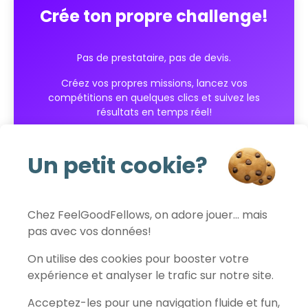
Crée ton propre challenge!
Pas de prestataire, pas de devis.
Créez vos propres missions, lancez vos
compétitions en quelques clics et suivez les
résultats en temps réel!
Commencer gratuitement
Un petit cookie?
Chez FeelGoodFellows, on adore jouer… mais
pas avec vos données!
FeelGoodFellows
On utilise des cookies pour booster votre
expérience et analyser le trafic sur notre site.
Acceptez-les pour une navigation fluide et fun,