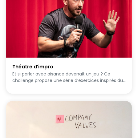
Théatre d'impro
Et si parler avec aisance devenait un jeu ? Ce
challenge propose une série d’exercices inspirés du
théâtre d’improvisation, spécialement conçus pour
aider les participants à gagner en confiance à l’oral
tout en s’amusant. À travers des défis progressifs,
chacun est invité à s’exprimer, réagir, inventer,
rebondir… et surtout à oser se lancer. Au fil des
exercices, les participants explorent différentes
compétences clés : - parler avec fluidité - gérer le
regard des autres - improviser sans préparation -