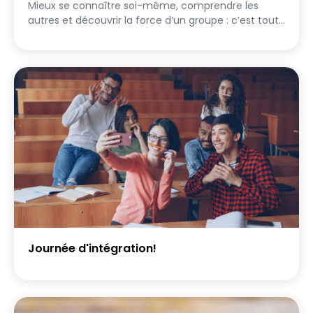
Mieux se connaître soi-même, comprendre les
autres et découvrir la force d’un groupe : c’est tout
l’objectif de ce challenge. À travers une série de
défis ludiques, introspectifs et collaboratifs, les
participants explorent leur façon de penser, de
communiquer, de réagir et d’interagir. Certains défis
invitent à réfléchir sur soi, d’autres à observer,
écouter et découvrir les membres de son équipe
sous un nouveau regard. Progressivement, chacun
prend conscience d’une chose essentielle : un
collectif fonctionne grâce aux singularités de ceux
qui le composent. Qualités, idées, personnalités,
talents, visions… tout peut devenir une richesse
lorsqu’on apprend à les reconnaître et à les
valoriser. Ce challenge permet de : - mieux
comprendre son propre fonctionnement -
découvrir les forces des autres - développer
Journée d'intégration!
l’écoute et la confiance - expérimenter
concrètement ce qu’est une dynamique collective
Une expérience humaine et stimulante qui montre
que se connaître soi-même, c’est aussi mieux