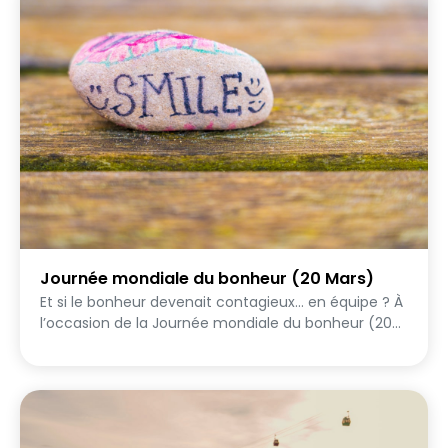
rencontrer les autres — et que chacun a quelque
chose d’unique à apporter au groupe 🌟
Journée mondiale du bonheur (20 Mars)
Et si le bonheur devenait contagieux… en équipe ? À
l’occasion de la Journée mondiale du bonheur (20
mars), ce challenge collaboratif invite les
participants à vivre une expérience collective
tournée vers le bien-être, la gratitude et les
attentions positives. Réparties en équipes, les
joueurs relèvent 15 quêtes conçues pour semer des