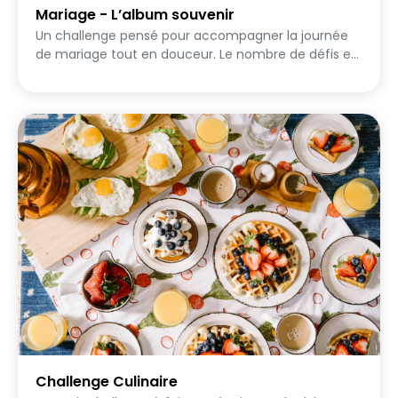
Mariage - L’album souvenir
Un challenge pensé pour accompagner la journée
de mariage tout en douceur. Le nombre de défis est
volontairement limité afin que toutes les équipes
puissent réaliser l’ensemble des quêtes au fil de la
journée. Jeux photo, mises en situation, messages
et vœux pour les mariés : chaque défi donne lieu à
une ou plusieurs photos prises par les invités. Des
instants spontanés, drôles ou émouvants, capturés
sur le vif. L’objectif : vivre le moment pleinement et
créer, ensemble, un véritable album souvenir du
mariage, vu à travers les yeux de ceux qui l’ont
partagé ✨
Challenge Culinaire