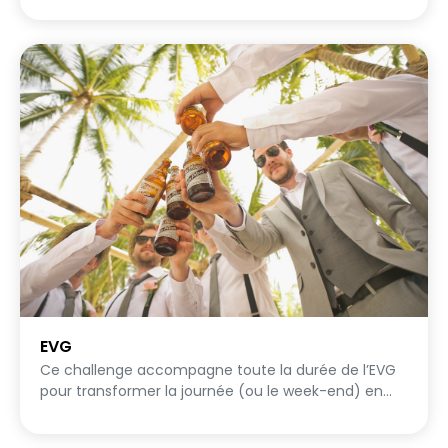
inventent, se mettent en scène et enchaînent les
actions… en sachant qu’ils n’auront jamais le temps
de tout faire. Photos décalées, situations
improbables, défis créatifs : chaque minute
compte. Le but n’est pas de tout réussir, mais de
s’amuser à fond, de tenter un maximum de choses
et de transformer un moment du mariage en
véritable explosion de fun collectif. Un défi intense,
joyeux et mémorable, où le seul mot d’ordre est :
lâchez-vous 💥📸
EVG
Ce challenge accompagne toute la durée de l’EVG
pour transformer la journée (ou le week-end) en
véritable collection de souvenirs mémorables.
Chaque participant joue en solo et relève des