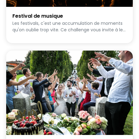
Festival de musique
Les festivals, c'est une accumulation de moments
qu'on oublie trop vite. Ce challenge vous invite à les
capturer autrement : pas la photo parfaite pour les
réseaux, mais le vrai instant. Le maquillage qui en
impose, le light show qu'on ne retransmettra jamais
assez bien, la personne croisée par hasard et qu'on
n't oubliera pas. 16 missions pour documenter un
festival de l'intérieur, du premier regard à la tête du
lendemain matin.