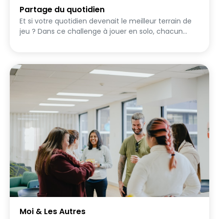
Partage du quotidien
Et si votre quotidien devenait le meilleur terrain de
jeu ? Dans ce challenge à jouer en solo, chacun
partage des petits moments de sa journée : un lieu
où il passe souvent, une habitude étrange, un objet
improbable, une situation drôle ou un détail qui
raconte quelque chose de sa vie. Pendant 1 à 2
jours, les participants relèvent des quêtes qui les
poussent à montrer leur quotidien sous un angle
amusant, inattendu ou révélateur. L’objectif : faire
rire les autres, surprendre, et en apprendre un peu
plus sur chacun. Un challenge simple et léger,
parfait pour créer des échanges, partager des
anecdotes et découvrir les petites choses qui font
la personnalité de chacun. Parce qu’au fond, même
les journées les plus ordinaires peuvent devenir très
drôles quand on les partage 😄
Moi & Les Autres