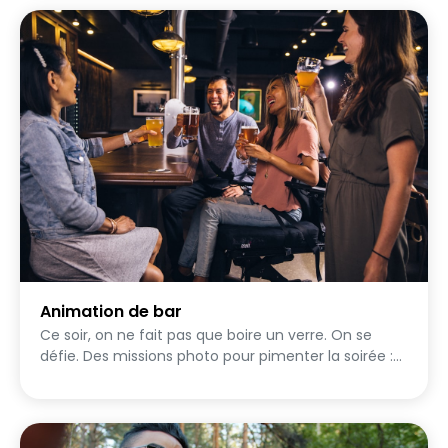
quêtes originales, drôles ou parfois un peu folles,
pensées pour pimenter le moment et provoquer
des situations inattendues. L’objectif : oser, s’amuser
et capturer un maximum d’instants uniques. Photos,
défis improvisés, idées décalées… chaque mission
devient une occasion de créer un souvenir et
d’ajouter sa touche à l’ambiance générale. Une
compétition légère et fun, parfaite pour animer
l’EVG du début à la fin et repartir avec une galerie
de moments inoubliables 📸🔥
Animation de bar
Ce soir, on ne fait pas que boire un verre. On se
défie. Des missions photo pour pimenter la soirée :
des objets à débusquer, des poses à improviser, des
coins à explorer. À ton rythme, à ta façon, avec ce
qu'il y a autour de toi. Pas besoin d'être
photographe. Juste besoin d'avoir l'œil et de ne pas