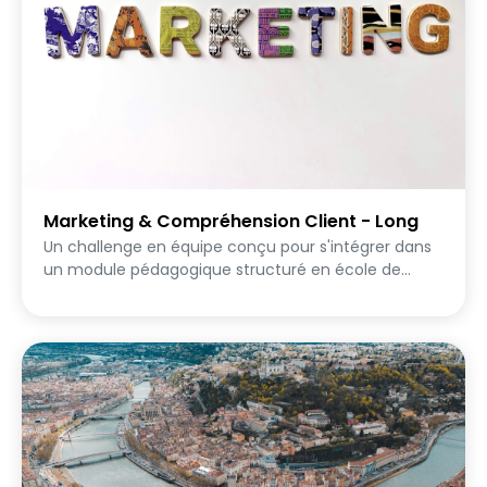
cours, une journée pédagogique ou un module
d'introduction au marketing.
Marketing & Compréhension Client - Long
Un challenge en équipe conçu pour s'intégrer dans
un module pédagogique structuré en école de
commerce, autour du marketing et de la
compréhension client. Le but est de produire des
preuves de qualités, pour cela les équipes disposent
de plusieurs jours (3 à 4 jours recommandés) pour
approfondir chaque mission. Ce format attend un
travail préalable sérieux : recherches, préparation,
réflexion stratégique. La qualité des réalisations doit
refléter cet investissement, on ne cherche pas la
quantité, mais la profondeur d'analyse, la rigueur du