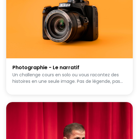
d'apparaître sur les photos vous appartient. Vous
pouvez être de face, de dos, masqué, en silhouette,
ou ne pas apparaître du tout — certaines missions
laissent la photo parler d'elle-même. Soyez créatifs
!
Photographie - Le narratif
Un challenge cours en solo ou vous racontez des
histoires en une seule image. Pas de légende, pas
d'explication — la photo doit parler toute seule.
Mystère, tension, émotion : chaque cliché est un
récit.