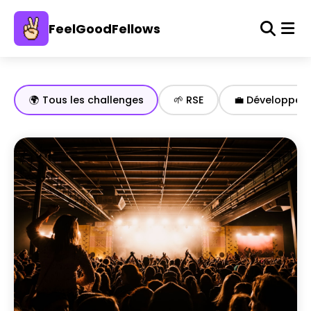
FeelGoodFellows
🌍 Tous les challenges
🌱 RSE
💼 Développem