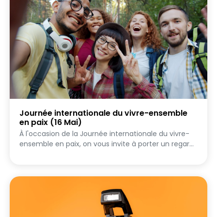
avoir peur du ridicule.
Journée internationale du vivre-ensemble
en paix (16 Mai)
À l'occasion de la Journée internationale du vivre-
ensemble en paix, on vous invite à porter un regard
différent sur votre quotidien. Ce challenge, c'est
une invitation à capturer la paix, la beauté et les
petits bonheurs qui nous entourent, ceux qu'on ne
remarque plus vraiment. Les missions tournent
autour d'une idée simple : apprécier le beau dans
les petites choses du quotidien, et célébrer ce qui
nous connecte les uns aux autres. 📸 Votre façon