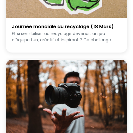
Journée mondiale du recyclage (18 Mars)
Et si sensibiliser au recyclage devenait un jeu
d’équipe fun, créatif et inspirant ? Ce challenge
collaboratif invite des équipes de 4 à 8 joueurs à
relever 10 quêtes variées en un temps limité (durée
conseillée : 2h maximum). L’objectif : explorer le
thème du recyclage sous tous ses angles, tout en
s’amusant et en stimulant l’intelligence collective.
Au fil des défis, les équipes seront amenées à : -
s’exprimer de façon créative autour du recyclage -
partir à la découverte d’initiatives locales inspirantes
- mettre en lumière les actions qu’elles font déjà au
quotidien - imaginer de nouvelles idées simples à
adopter Certaines quêtes feront appel à
l’imagination, d’autres à l’observation, à la réflexion
ou à la mise en action. Le challenge mélange ainsi
créativité, sensibilisation et esprit d’équipe, dans une