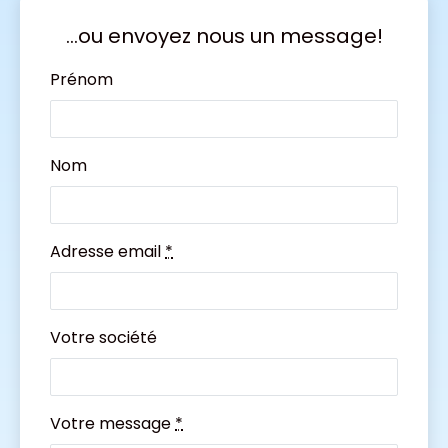
...ou envoyez nous un message!
Si vous
Prénom
êtes un
humain,
ignorez
Nom
ce
champ
Adresse email
*
Votre société
Votre message
*