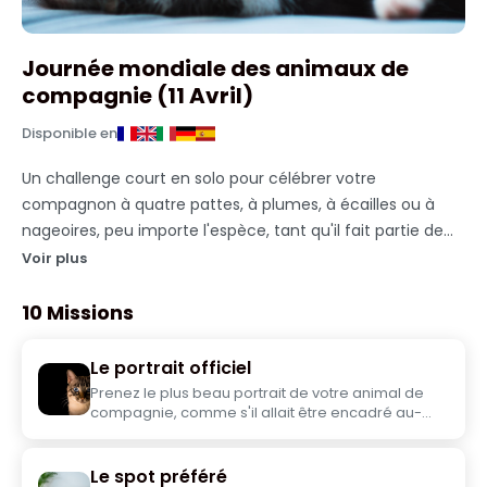
Journée mondiale des animaux de
compagnie (11 Avril)
Disponible en
Un challenge court en solo pour célébrer votre
compagnon à quatre pattes, à plumes, à écailles ou à
nageoires, peu importe l'espèce, tant qu'il fait partie de
votre quotidien. Chien, chat, lapin, poisson rouge,
Voir plus
perroquet, tortue... tous les animaux de compagnie sont
les bienvenus. Complicité, humour et tendresse au
10 Missions
programme.
Le portrait officiel
Prenez le plus beau portrait de votre animal de
compagnie, comme s'il allait être encadré au-
dessus de la cheminée. Soignez le cadre, la
lumière et la pose.
Le spot préféré