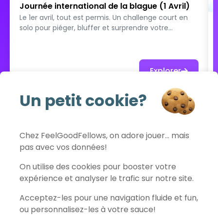
Journée international de la blague (1 Avril)
Le 1er avril, tout est permis. Un challenge court en
solo pour piéger, bluffer et surprendre votre
entourage — avec pour seule arme votre créativité
et votre plus bel air innocent.
Explorer
Un petit cookie?
Voir tout le catalogue
Chez FeelGoodFellows, on adore jouer… mais
pas avec vos données!
FeelGoodFellows
On utilise des cookies pour booster votre
expérience et analyser le trafic sur notre site.
Acceptez-les pour une navigation fluide et fun,
Contact
Politique de confidentialité
Conditions d'utilisation
ou personnalisez-les à votre sauce!
Mentions légales
Préférences des cookies