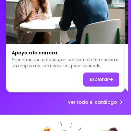
Apoyo a la carrera
Encontrar una práctica, un contrato de formación o
un empleo no se improvisa… pero se puede
aprender y practicar. Este desafío propone una serie
de tareas prácticas para ayudar a los participantes
Explorar
a dominar los códigos y las herramientas de la
búsqueda de oportunidades. Cada prueba los pone
en acción: explorar plataformas de empleo,
Ver todo el catálogo
optimizar su CV y perfil, centrarse en ofertas
relevantes, redactar candidaturas efectivas y
desarrollar su red. Pero eso no es todo. Porque
conseguir una oportunidad también depende de
cómo te presentes, varios desafíos se dedican a la