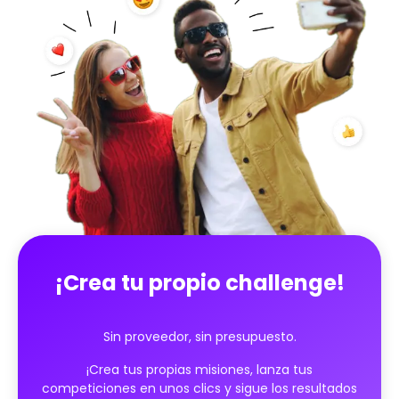
fluidez verbal y a la preparación para entrevistas:
simulaciones, pitches, respuestas a preguntas
clásicas, manejo del estrés… todo está pensado
para progresar de manera concreta. Accesible para
todos los niveles, este desafío transforma una
etapa a menudo estresante en una experiencia
dinámica, estructurada y motivante. Los
participantes avanzan paso a paso, ganan
confianza y se van con herramientas directamente
utilizables en sus búsquedas reales. Un desafío para
pasar de 'estoy buscando' a 'estoy listo' 💼✨
¡Crea tu propio challenge!
Sin proveedor, sin presupuesto.
¡Crea tus propias misiones, lanza tus
competiciones en unos clics y sigue los resultados