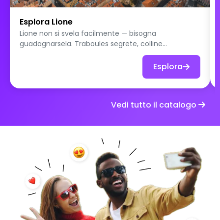
Esplora Lione
Lione non si svela facilmente — bisogna
guadagnarsela. Traboules segrete, colline
misteriose, cucina leggendaria e affreschi giganti:
parti alla scoperta della città che nasconde i suoi
Esplora
segreti più belli dietro le sue facciate.
Vedi tutto il catalogo