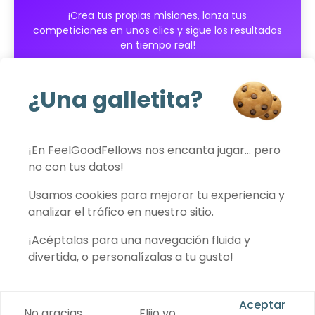
¡Crea tus propias misiones, lanza tus
competiciones en unos clics y sigue los resultados
en tiempo real!
Empieza gratis
¿Una galletita?
¡En FeelGoodFellows nos encanta jugar… pero
no con tus datos!
FeelGoodFellows
Usamos cookies para mejorar tu experiencia y
analizar el tráfico en nuestro sitio.
¡Acéptalas para una navegación fluida y
Contacto
Política de privacidad
Condiciones de uso
Aviso legal
divertida, o personalízalas a tu gusto!
Preferencias de cookies
© 2026 FeelGoodFellows
Aceptar
No gracias
Elijo yo