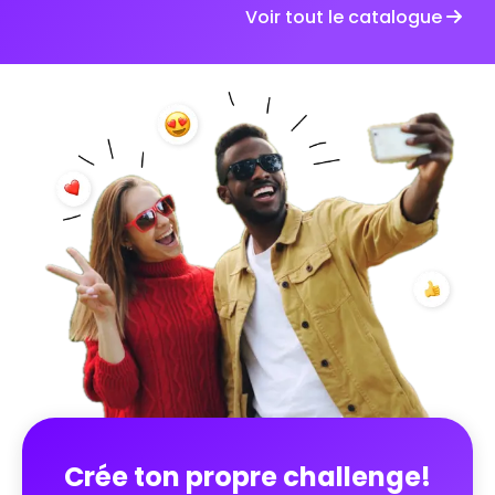
rire les autres, surprendre, et en apprendre un peu
Voir tout le catalogue
plus sur chacun. Un challenge simple et léger,
parfait pour créer des échanges, partager des
anecdotes et découvrir les petites choses qui font
la personnalité de chacun. Parce qu’au fond, même
les journées les plus ordinaires peuvent devenir très
drôles quand on les partage 😄
Crée ton propre challenge!