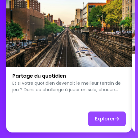
Partage du quotidien
Et si votre quotidien devenait le meilleur terrain de
jeu ? Dans ce challenge à jouer en solo, chacun
partage des petits moments de sa journée : un lieu
où il passe souvent, une habitude étrange, un objet
improbable, une situation drôle ou un détail qui
raconte quelque chose de sa vie. Pendant 1 à 2
Explorer
jours, les participants relèvent des quêtes qui les
poussent à montrer leur quotidien sous un angle
amusant, inattendu ou révélateur. L’objectif : faire