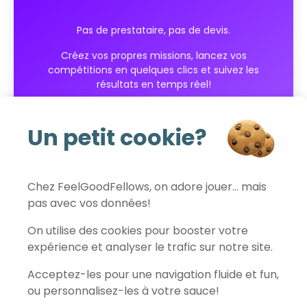
Pas de prestataire, pas de devis.
Créez vos propres missions, lancez vos
compétitions en quelques clics et suivez les
résultats en temps réel!
Commencer gratuitement
Un petit cookie?
Chez FeelGoodFellows, on adore jouer… mais
pas avec vos données!
FeelGoodFellows
On utilise des cookies pour booster votre
expérience et analyser le trafic sur notre site.
Acceptez-les pour une navigation fluide et fun,
Contact
Politique de confidentialité
Conditions d'utilisation
ou personnalisez-les à votre sauce!
Mentions légales
Préférences des cookies
© 2026 FeelGoodFellows