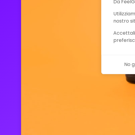
Da FeelG
Utilizzia
nostro si
Accettali
preferisc
No g