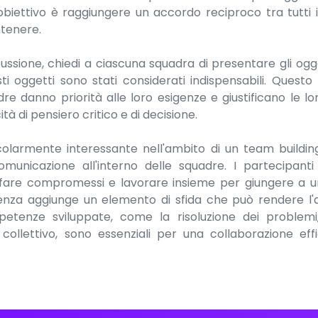
'obiettivo è raggiungere un accordo reciproco tra tutti
tenere.
ussione, chiedi a ciascuna squadra di presentare gli ogg
i oggetti sono stati considerati indispensabili. Quest
e danno priorità alle loro esigenze e giustificano le lo
tà di pensiero critico e di decisione.
colarmente interessante nell'ambito di un team buildi
municazione all'interno delle squadre. I partecipanti
, fare compromessi e lavorare insieme per giungere a un
enza aggiunge un elemento di sfida che può rendere l'a
tenze sviluppate, come la risoluzione dei problemi,
 collettivo, sono essenziali per una collaborazione ef