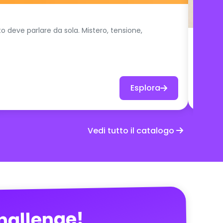
to deve parlare da sola. Mistero, tensione,
Valor
Una sfi
prodot
con le 
Esplora
Vedi tutto il catalogo
challenge!