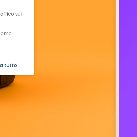
affico sul
 come
a tutto