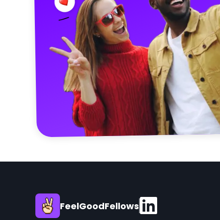
FeelGoodFellows