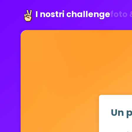
I nostri challenge
foto 
Un p