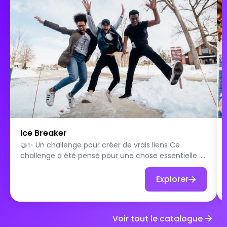
Ice Breaker
🤝✨ Un challenge pour créer de vrais liens Ce
challenge a été pensé pour une chose essentielle :
faire équipe. Ici, les défis se relèvent ensemble. En
petits groupes, les participants collaborent,
Explorer
échangent, réfléchissent et agissent main dans la
main. L’objectif n’est pas la performance
individuelle, mais le temps passé ensemble, les
Voir tout le catalogue
discussions, les décisions partagées et les