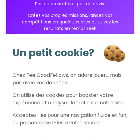
Pas de prestataire, pas de devis.
Créez vos propres missions, lancez vos
compétitions en quelques clics et suivez les
résultats en temps réel!
Commencer gratuitement
Un petit cookie?
Chez FeelGoodFellows, on adore jouer… mais
pas avec vos données!
FeelGoodFellows
On utilise des cookies pour booster votre
expérience et analyser le trafic sur notre site.
Acceptez-les pour une navigation fluide et fun,
Contact
Politique de confidentialité
Conditions d'utilisation
ou personnalisez-les à votre sauce!
Mentions légales
Préférences des cookies
© 2026 FeelGoodFellows