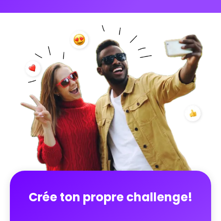
expériences vécues en commun. Au fil des défis,
chacun apprend à mieux connaître les autres : leurs
façons de penser, de communiquer, de réagir, de
prendre des initiatives… On découvre les forces de
chacun, on apprend à se faire confiance, à
s’écouter et à avancer dans la même direction. Ce
challenge crée un cadre simple et ludique pour : -
renforcer la cohésion du groupe - développer la
confiance mutuelle - encourager l’entraide et la
coopération - poser les bases de relations saines et
durables Parce que travailler (ou avancer)
ensemble devient beaucoup plus naturel quand on
s’est déjà fait confiance, ce challenge est un vrai
point de départ pour construire une dynamique
collective positive, que ce soit dans un cadre
professionnel, associatif ou tout autre projet
commun. Un défi où l’on ne gagne pas seul, mais
ensemble 🤍
Crée ton propre challenge!