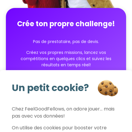
Crée ton propre challenge!
Pas de prestataire, pas de devis.
Créez vos propres missions, lancez vos
compétitions en quelques clics et suivez les
résultats en temps réel!
Commencer gratuitement
Un petit cookie?
Chez FeelGoodFellows, on adore jouer… mais
pas avec vos données!
FeelGoodFellows
On utilise des cookies pour booster votre