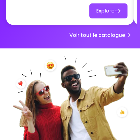
temps limité. Les invités courent, improvisent,
inventent, se mettent en scène et enchaînent les
Explorer
actions… en sachant qu’ils n’auront jamais le temps
de tout faire. Photos décalées, situations
improbables, défis créatifs : chaque minute
Voir tout le catalogue
compte. Le but n’est pas de tout réussir, mais de
s’amuser à fond, de tenter un maximum de choses
et de transformer un moment du mariage en
véritable explosion de fun collectif. Un défi intense,
joyeux et mémorable, où le seul mot d’ordre est :
lâchez-vous 💥📸