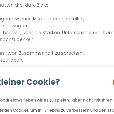
atten drei klare Ziele:
en zwischen Mitarbeitern herstellen;
eln bewegen;
 bringen, über die Stärken, Unterschiede und Ko
n nachzudenken.
rum, „von Zusammenhalt zu sprechen“.
n zu leben.
 & Videowettbewerb
kleiner Cookie?
is wurden die 82 Teilnehmer in Teams von 6 Personen
hltes Format:
oodFellows lieben wir es zu spielen… aber nicht mit Ihren
nden Cookies, um Ihr Erlebnis zu verbessern und den Traf
 neue Verbindungen zu schaffen;