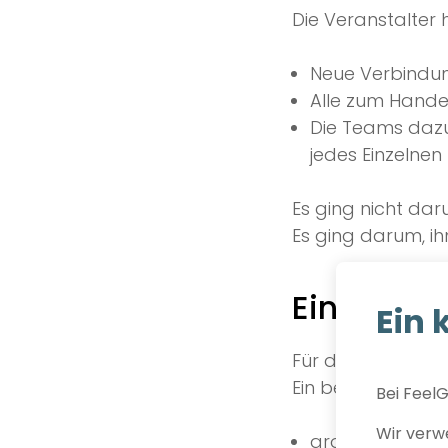
Die Veranstalter h
Neue Verbindung
Alle zum Hand
Die Teams dazu
jedes Einzelne
Es ging nicht da
Es ging darum, ih
Ein Foto-
Ein 
Für dieses Erlebn
Ein bewusst gewä
Bei FeelG
Wir verwe
groß genug, um