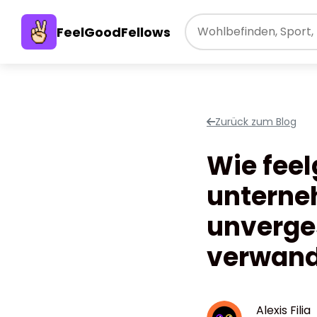
FeelGoodFellows
Zurück zum Blog
Wie feel
unterne
unverge
verwand
Alexis Filia