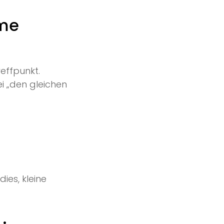
ame
effpunkt.
i „den gleichen
es, kleine