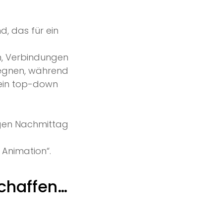
, das für ein
n, Verbindungen
gegnen, während
 ein top-down
igen Nachmittag
 Animation“.
chaffen…