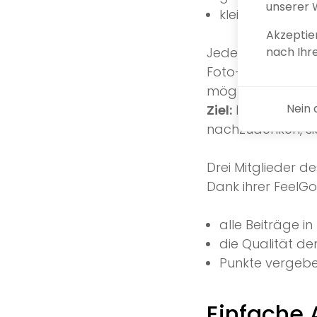
unserer 
klein genug, u
Akzeptier
Jedes Team hatte
nach Ih
Foto-/Videquests 
möglich war.
Nein
Ziel:
Die Teams daz
nachzudenken, si
Drei Mitglieder d
Dank ihrer FeelGo
alle Beiträge in 
die Qualität de
Punkte vergebe
Einfache 