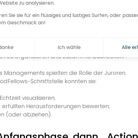
Website zu analysieren.
m jedem eine echte Stimme zu geben.
en Sie sie für ein flüssiges und lustiges Surfen, oder passen
 Zugang zu einer Herausforderung, die aus etwa v
rem Geschmack an!
bestand, absichtlich mehr als in der zur Verfügun
 danke
Ich wähle
Alle e
u bringen, Entscheidungen zu treffen, über ihre S
ch zu organisieren und zusammenzuarbeiten.
es Managements spielten die Rolle der Juroren.
odFellows-Schnittstelle konnten sie:
Echtzeit visualisieren;
r erfüllten Herausforderungen bewerten;
n (oder abziehen).
Anfangsphase, dann… Action