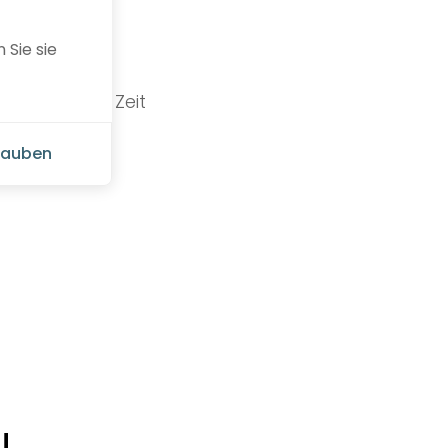
 Sie sie
ierzig
g stehenden Zeit
rlauben
trategie
!