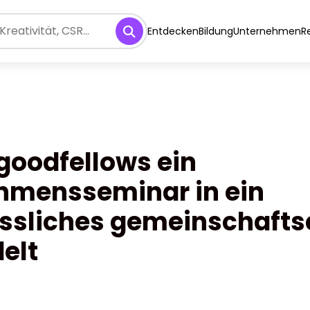
Entdecken
Bildung
Unternehmen
R
goodfellows ein
hmensseminar in ein
ssliches gemeinschafts
elt