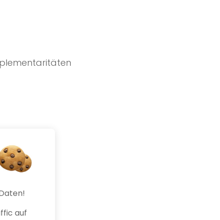
mplementaritäten
 eingeteilt.
 Daten!
fic auf